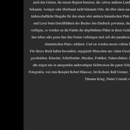
auch den Gästen, die unsere Region bereisen, die »etwas anderen Lan
bekannte, weniger oder überhaupt nicht bekannte Orte, die über einen 
leidenschaftliche Hingabe für den einen oder anderen himmlischen Plat
und Leser beim Durchblättern des Buches den Eindruck gewinnen, das
verfügen, so werden sie die Palette der abgebildeten Plätze in ihren Ge
hier leben oder gerne hier ihre Ferien verbringen und sich der paradies
»himmlischen Platz« erklären. Und sie werden unsere schöne 
Für dieses Buch haben besondere, engagierte Menschen aus vielen Gesells
geschrieben. Künstler, Schriftsteller, Musiker, Politiker, Naturschützer
alle zeigen uns in anregenden andersartigen Sichtweisen die ganze Sc
Fotografen, wie zum Beispiel Robert Häusser, Jiri Kohout, Ralf Greiner,
Tilmann Krieg, Dieter Conrads od